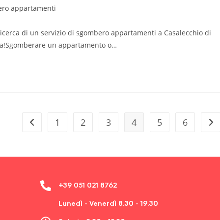
ro appartamenti
icerca di un servizio di sgombero appartamenti a Casalecchio di
incia!Sgomberare un appartamento o…
1
2
3
4
5
6
+39 051 021 8762
Lunedì - Venerdì 8.30 - 19.30