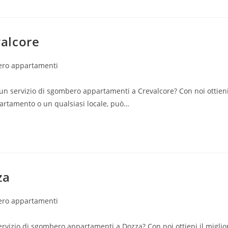
alcore
ro appartamenti
un servizio di sgombero appartamenti a Crevalcore? Con noi ottien
partamento o un qualsiasi locale, può…
za
ro appartamenti
rvizio di sgombero appartamenti a Dozza? Con noi ottieni il miglio