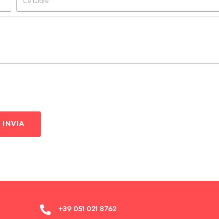
INVIA
+39 051 021 8762