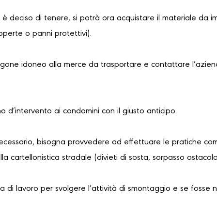
i è deciso di tenere, si potrà ora acquistare il materiale da i
coperte o panni protettivi).
urgone idoneo alla merce da trasportare e contattare l’azien
no d’intervento ai condomini con il giusto anticipo.
necessario, bisogna provvedere ad effettuare le pratiche com
a cartellonistica stradale (divieti di sosta, sorpasso ostaco
 di lavoro per svolgere l’attività di smontaggio e se fosse 