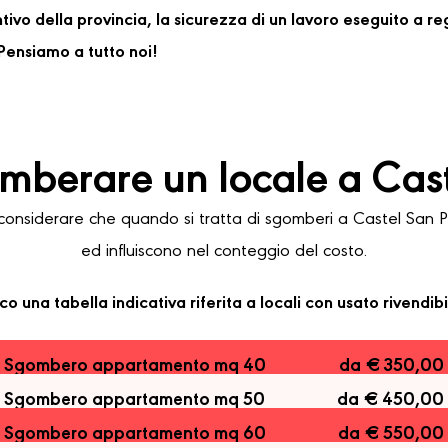
ventivo della provincia, la sicurezza di un lavoro eseguito a 
ensiamo a tutto noi!
mberare un locale a Cast
nsiderare che quando si tratta di sgomberi a Castel San Piet
ed influiscono nel conteggio del costo.
co una tabella indicativa riferita a locali con usato rivendibi
Sgombero appartamento mq 40
da € 350,00
Sgombero appartamento mq 50
da € 450,00
Sgombero appartamento mq 60
da € 550,00