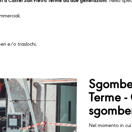
ri a Castel San Pietro Terme da due generazioni
. Nello spec
ommerciali;
i e/o traslochi;
Sgomber
Terme -
sgomber
Nel momento in cui 