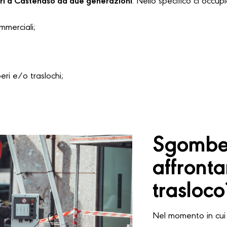
ri a Castenaso da due generazioni
. Nello specifico ci occup
ommerciali;
i e/o traslochi;
Sgomber
affront
trasloco
Nel momento in cui 