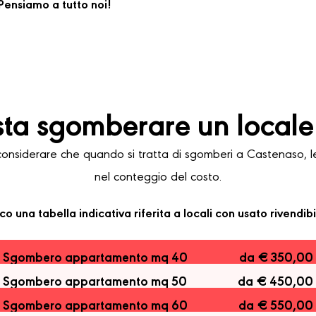
ensiamo a tutto noi!
ta sgomberare un locale
siderare che quando si tratta di sgomberi a Castenaso, le v
nel conteggio del costo.
co una tabella indicativa riferita a locali con usato rivendibi
Sgombero appartamento mq 40
da € 350,00
Sgombero appartamento mq 50
da € 450,00
Sgombero appartamento mq 60
da € 550,00