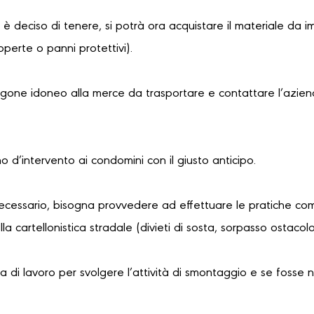
i è deciso di tenere, si potrà ora acquistare il materiale da i
coperte o panni protettivi).
urgone idoneo alla merce da trasportare e contattare l’azien
no d’intervento ai condomini con il giusto anticipo.
necessario, bisogna provvedere ad effettuare le pratiche com
a cartellonistica stradale (divieti di sosta, sorpasso ostaco
 di lavoro per svolgere l’attività di smontaggio e se fosse 