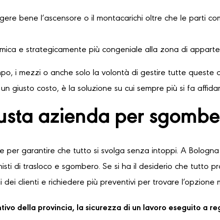
ere bene l’ascensore o il montacarichi oltre che le parti comu
omica e strategicamente più congeniale alla zona di apparte
o, i mezzi o anche solo la volontà di gestire tutte queste o
n giusto costo, è la soluzione su cui sempre più si fa affid
iusta azienda per sgombe
le per garantire che tutto si svolga senza intoppi. A Bologna 
sti di trasloco e sgombero. Se si ha il desiderio che tutto 
 dei clienti e richiedere più preventivi per trovare l’opzione 
ventivo della provincia, la sicurezza di un lavoro eseguito a 