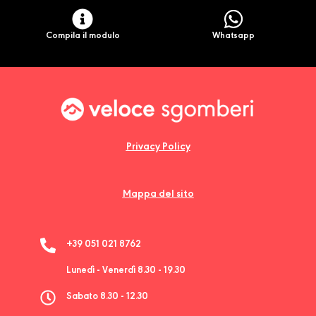
Compila il modulo
Whatsapp
Privacy Policy
Mappa del sito
+39 051 021 8762
Lunedì - Venerdì 8.30 - 19.30
Sabato 8.30 - 12.30