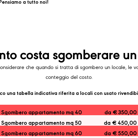
ensiamo a tutto noi!
to costa sgomberare un 
iderare che quando si tratta di sgombero un locale, le vari
conteggio del costo.
co una tabella indicativa riferita a locali con usato rivendibi
Sgombero appartamento mq 40
da € 350,00
Sgombero appartamento mq 50
da € 450,00
Sgombero appartamento mq 60
da € 550,00