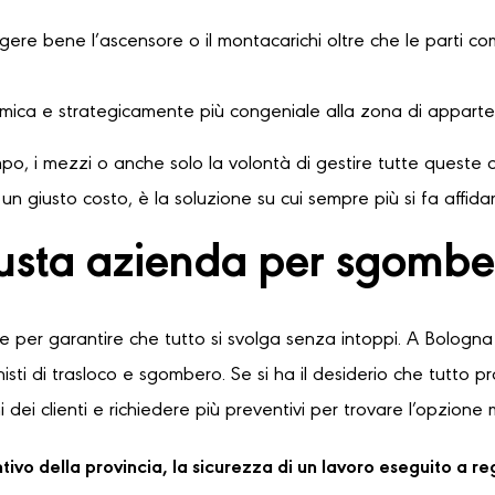
ere bene l’ascensore o il montacarichi oltre che le parti comu
omica e strategicamente più congeniale alla zona di apparte
o, i mezzi o anche solo la volontà di gestire tutte queste o
n giusto costo, è la soluzione su cui sempre più si fa affid
iusta azienda per sgombe
le per garantire che tutto si svolga senza intoppi. A Bologna 
sti di trasloco e sgombero. Se si ha il desiderio che tutto 
 dei clienti e richiedere più preventivi per trovare l’opzione 
ventivo della provincia, la sicurezza di un lavoro eseguito a 