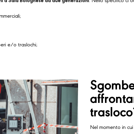
hi a Sala Bolognese da due generazioni
. Nello specifico ci 
ommerciali;
i e/o traslochi;
Sgomber
affront
trasloco
Nel momento in cui 