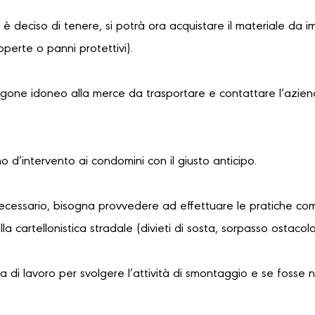
i è deciso di tenere, si potrà ora acquistare il materiale da i
coperte o panni protettivi).
urgone idoneo alla merce da trasportare e contattare l’azien
no d’intervento ai condomini con il giusto anticipo.
necessario, bisogna provvedere ad effettuare le pratiche com
a cartellonistica stradale (divieti di sosta, sorpasso ostaco
 di lavoro per svolgere l’attività di smontaggio e se fosse 