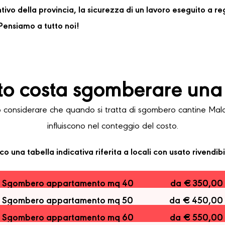
ventivo della provincia, la sicurezza di un lavoro eseguito a 
ensiamo a tutto noi!
o costa sgomberare una
onsiderare che quando si tratta di sgombero cantine Malalb
influiscono nel conteggio del costo.
co una tabella indicativa riferita a locali con usato rivendibi
Sgombero appartamento mq 40
da € 350,00
Sgombero appartamento mq 50
da € 450,00
Sgombero appartamento mq 60
da € 550,00