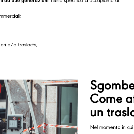
hi da due generazioni
. Nello specifico ci occupiamo di:
ommerciali;
i e/o traslochi;
Sgomber
Come af
un trasl
Nel momento in cui 