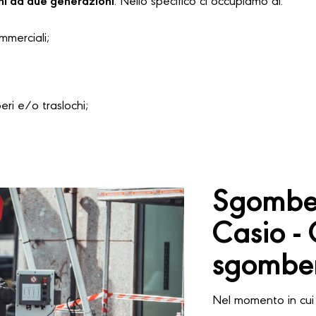
hi da due generazioni
. Nello specifico ci occupiamo di:
ommerciali;
i e/o traslochi;
Sgomber
Casio -
sgomber
Nel momento in cui 