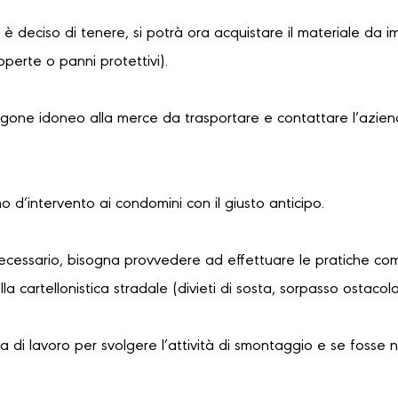
i è deciso di tenere, si potrà ora acquistare il materiale da i
coperte o panni protettivi).
urgone idoneo alla merce da trasportare e contattare l’azien
no d’intervento ai condomini con il giusto anticipo.
necessario, bisogna provvedere ad effettuare le pratiche com
a cartellonistica stradale (divieti di sosta, sorpasso ostaco
 di lavoro per svolgere l’attività di smontaggio e se fosse 