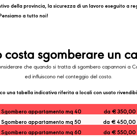
ventivo della provincia, la sicurezza di un lavoro eseguito a 
ensiamo a tutto noi!
 costa sgomberare un c
iderare che quando si tratta di sgombero capannoni a Caste
ed influiscono nel conteggio del costo.
co una tabella indicativa riferita a locali con usato rivendibi
Sgombero appartamento mq 40
da € 350,00
Sgombero appartamento mq 50
da € 450,00
Sgombero appartamento mq 60
da € 550,00