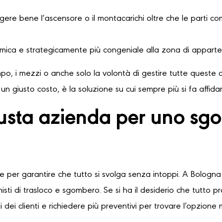
ere bene l’ascensore o il montacarichi oltre che le parti comu
omica e strategicamente più congeniale alla zona di apparte
o, i mezzi o anche solo la volontà di gestire tutte queste o
n giusto costo, è la soluzione su cui sempre più si fa affid
iusta azienda per uno s
le per garantire che tutto si svolga senza intoppi. A Bologna 
sti di trasloco e sgombero. Se si ha il desiderio che tutto 
 dei clienti e richiedere più preventivi per trovare l’opzione 