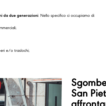
hi da due generazioni
. Nello specifico ci occupiamo di:
ommerciali;
i e/o traslochi;
Sgomber
San Pie
affront