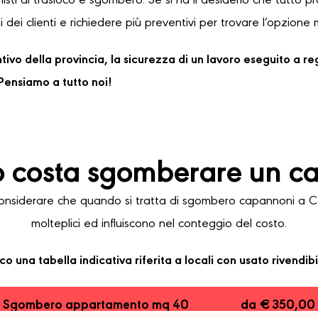
sti di trasloco e sgombero. Se si ha il desiderio che tutto 
 dei clienti e richiedere più preventivi per trovare l’opzione 
ventivo della provincia, la sicurezza di un lavoro eseguito a 
ensiamo a tutto noi!
 costa sgomberare un c
siderare che quando si tratta di sgombero capannoni a Cas
molteplici ed influiscono nel conteggio del costo.
co una tabella indicativa riferita a locali con usato rivendibi
Sgombero appartamento mq 40
da € 350,00