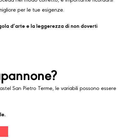
proceda nel modo corretto, è importante ricordarsi
migliore per le tue esigenze.
regola d’arte e la leggerezza di non doverti
apannone?
tel San Pietro Terme, le variabili possono essere
le.