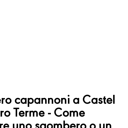
o capannoni a Castel
tro Terme - Come
are uno sgombero o un