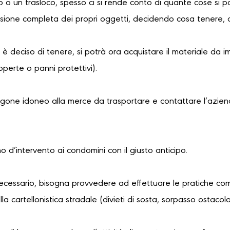
 o un trasloco, spesso ci si rende conto di quante cose si 
sione completa dei propri oggetti, decidendo cosa tenere, 
i è deciso di tenere, si potrà ora acquistare il materiale da i
coperte o panni protettivi).
urgone idoneo alla merce da trasportare e contattare l’azien
no d’intervento ai condomini con il giusto anticipo.
necessario, bisogna provvedere ad effettuare le pratiche com
a cartellonistica stradale (divieti di sosta, sorpasso ostaco