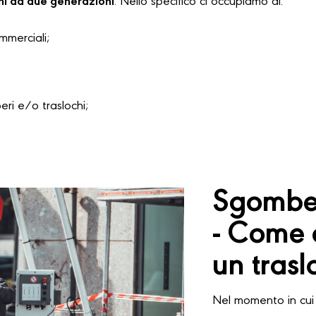
hi da due generazioni
. Nello specifico ci occupiamo di:
ommerciali;
i e/o traslochi;
Sgombe
- Come 
un trasl
Nel momento in cui 