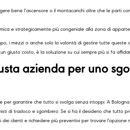
ere bene l’ascensore o il montacarichi oltre che le parti comu
omica e strategicamente più congeniale alla zona di apparte
o, i mezzi o anche solo la volontà di gestire tutte queste o
n giusto costo, è la soluzione su cui sempre più si fa affid
iusta azienda per uno s
le per garantire che tutto si svolga senza intoppi. A Bologna 
sti di trasloco e sgombero. Se si ha il desiderio che tutto 
 dei clienti e richiedere più preventivi per trovare l’opzione 