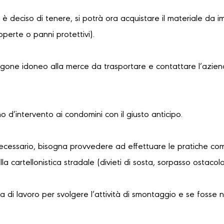
i è deciso di tenere, si potrà ora acquistare il materiale da i
coperte o panni protettivi).
urgone idoneo alla merce da trasportare e contattare l’azien
no d’intervento ai condomini con il giusto anticipo.
necessario, bisogna provvedere ad effettuare le pratiche com
a cartellonistica stradale (divieti di sosta, sorpasso ostaco
 di lavoro per svolgere l’attività di smontaggio e se fosse 