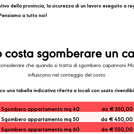
ventivo della provincia, la sicurezza di un lavoro eseguito a 
ensiamo a tutto noi!
 costa sgomberare un c
nsiderare che quando si tratta di sgombero capannoni Malal
influiscono nel conteggio del costo.
co una tabella indicativa riferita a locali con usato rivendibi
Sgombero appartamento mq 40
da € 350,00
Sgombero appartamento mq 50
da € 450,00
Sgombero appartamento mq 60
da € 550,00