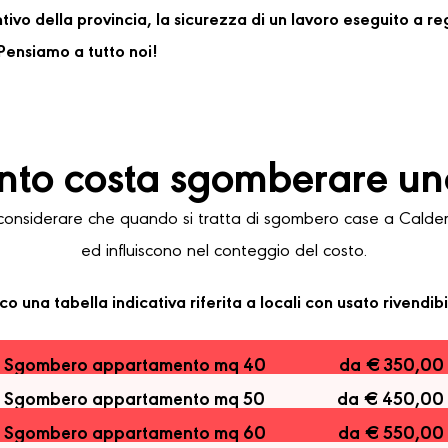
ventivo della provincia, la sicurezza di un lavoro eseguito a 
ensiamo a tutto noi!
to costa sgomberare un
nsiderare che quando si tratta di sgombero case a Calderara
ed influiscono nel conteggio del costo.
co una tabella indicativa riferita a locali con usato rivendibi
Sgombero appartamento mq 40
da € 350,00
Sgombero appartamento mq 50
da € 450,00
Sgombero appartamento mq 60
da € 550,00