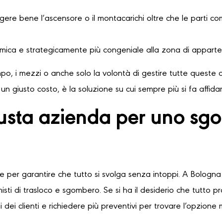
ere bene l’ascensore o il montacarichi oltre che le parti comu
omica e strategicamente più congeniale alla zona di apparte
o, i mezzi o anche solo la volontà di gestire tutte queste o
n giusto costo, è la soluzione su cui sempre più si fa affid
iusta azienda per uno sg
le per garantire che tutto si svolga senza intoppi. A Bologna 
sti di trasloco e sgombero. Se si ha il desiderio che tutto 
 dei clienti e richiedere più preventivi per trovare l’opzione 