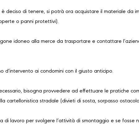
i è deciso di tenere, si potrà ora acquistare il materiale da i
coperte o panni protettivi).
urgone idoneo alla merce da trasportare e contattare l’azien
no d’intervento ai condomini con il giusto anticipo.
necessario, bisogna provvedere ad effettuare le pratiche com
a cartellonistica stradale (divieti di sosta, sorpasso ostaco
 di lavoro per svolgere l’attività di smontaggio e se fosse 