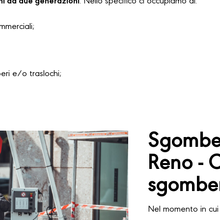
hi da due generazioni
. Nello specifico ci occupiamo di:
ommerciali;
i e/o traslochi;
Sgomber
Reno - 
sgomber
Nel momento in cui 