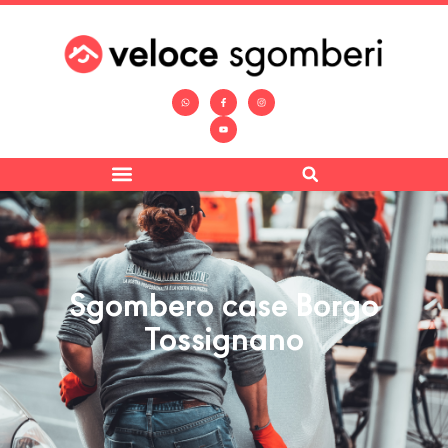
Sgombero case Borgo
Tossignano