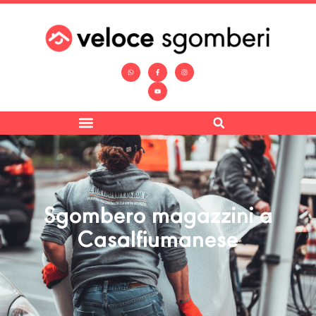
Sgombero magazzini a
Casalfiumanese