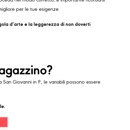
proceda nel modo corretto, è importante ricordarsi
migliore per le tue esigenze.
regola d’arte e la leggerezza di non doverti
agazzino?
an Giovanni in P., le variabili possono essere
le.