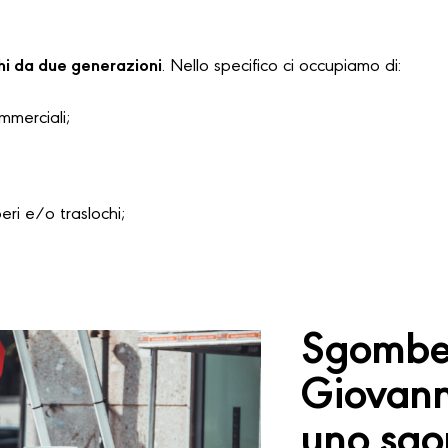
hi da due generazioni
. Nello specifico ci occupiamo di:
ommerciali;
i e/o traslochi;
Sgomber
Giovanni
uno sgo