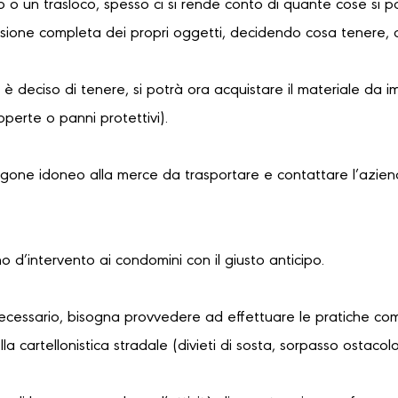
 o un trasloco, spesso ci si rende conto di quante cose si 
sione completa dei propri oggetti, decidendo cosa tenere, 
i è deciso di tenere, si potrà ora acquistare il materiale da i
coperte o panni protettivi).
urgone idoneo alla merce da trasportare e contattare l’azien
no d’intervento ai condomini con il giusto anticipo.
necessario, bisogna provvedere ad effettuare le pratiche com
a cartellonistica stradale (divieti di sosta, sorpasso ostaco