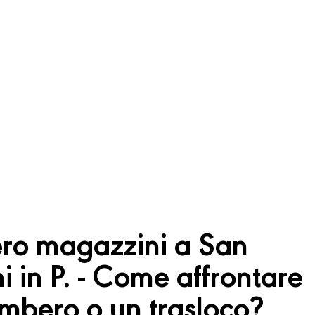
o magazzini a San
 in P. - Come affrontare
mbero o un trasloco?