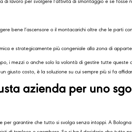
 di lavoro per svolgere l’attività di smontaggio e se fosse 
ere bene l’ascensore o il montacarichi oltre che le parti comu
omica e strategicamente più congeniale alla zona di apparte
o, i mezzi o anche solo la volontà di gestire tutte queste o
n giusto costo, è la soluzione su cui sempre più si fa affid
iusta azienda per uno s
le per garantire che tutto si svolga senza intoppi. A Bologna 