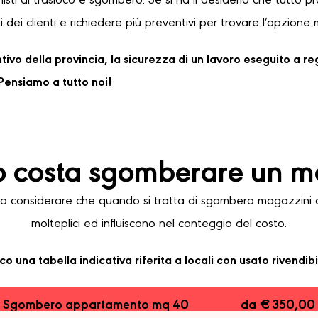
sti di trasloco e sgombero. Se si ha il desiderio che tutto 
 dei clienti e richiedere più preventivi per trovare l’opzione 
ventivo della provincia, la sicurezza di un lavoro eseguito a 
ensiamo a tutto noi!
 costa sgomberare un m
considerare che quando si tratta di sgombero magazzini a S
molteplici ed influiscono nel conteggio del costo.
co una tabella indicativa riferita a locali con usato rivendibi
Sgombero appartamento mq 40
da € 350,00