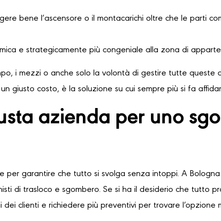
ere bene l’ascensore o il montacarichi oltre che le parti comu
omica e strategicamente più congeniale alla zona di apparte
o, i mezzi o anche solo la volontà di gestire tutte queste o
n giusto costo, è la soluzione su cui sempre più si fa affid
iusta azienda per uno s
le per garantire che tutto si svolga senza intoppi. A Bologna 
sti di trasloco e sgombero. Se si ha il desiderio che tutto 
 dei clienti e richiedere più preventivi per trovare l’opzione 