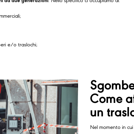
hi da due generazioni
. Nello specifico ci occupiamo di:
ommerciali;
i e/o traslochi;
Sgomber
Come af
un trasl
Nel momento in cui 