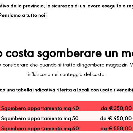
ventivo della provincia, la sicurezza di un lavoro eseguito a 
ensiamo a tutto noi!
 costa sgomberare un m
considerare che quando si tratta di sgombero magazzini Verg
influiscono nel conteggio del costo.
co una tabella indicativa riferita a locali con usato rivendibi
Sgombero appartamento mq 40
da € 350,00
Sgombero appartamento mq 50
da € 450,00
Sgombero appartamento mq 60
da € 550,00