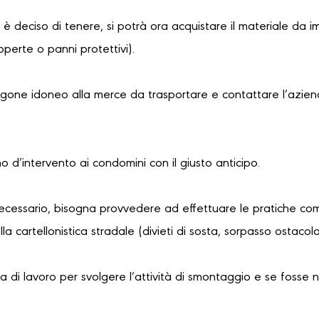
i è deciso di tenere, si potrà ora acquistare il materiale da i
coperte o panni protettivi).
urgone idoneo alla merce da trasportare e contattare l’azien
no d’intervento ai condomini con il giusto anticipo.
necessario, bisogna provvedere ad effettuare le pratiche com
a cartellonistica stradale (divieti di sosta, sorpasso ostaco
 di lavoro per svolgere l’attività di smontaggio e se fosse 