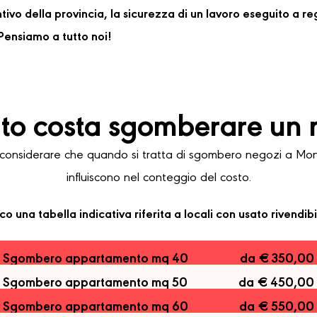
ventivo della provincia, la sicurezza di un lavoro eseguito a 
ensiamo a tutto noi!
o costa sgomberare un 
onsiderare che quando si tratta di sgombero negozi a Monghi
influiscono nel conteggio del costo.
co una tabella indicativa riferita a locali con usato rivendibi
Sgombero appartamento mq 40
da € 350,00
Sgombero appartamento mq 50
da € 450,00
Sgombero appartamento mq 60
da € 550,00