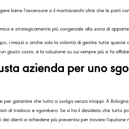
ere bene l’ascensore o il montacarichi oltre che le parti comu
omica e strategicamente più congeniale alla zona di apparte
o, i mezzi o anche solo la volontà di gestire tutte queste o
n giusto costo, è la soluzione su cui sempre più si fa affid
iusta azienda per uno sg
le per garantire che tutto si svolga senza intoppi. A Bologna 
sti di trasloco e sgombero. Se si ha il desiderio che tutto 
 dei clienti e richiedere più preventivi per trovare l’opzione 