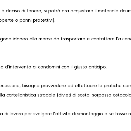
i è deciso di tenere, si potrà ora acquistare il materiale da i
coperte o panni protettivi).
urgone idoneo alla merce da trasportare e contattare l’azien
no d’intervento ai condomini con il giusto anticipo.
necessario, bisogna provvedere ad effettuare le pratiche com
a cartellonistica stradale (divieti di sosta, sorpasso ostaco
 di lavoro per svolgere l’attività di smontaggio e se fosse 