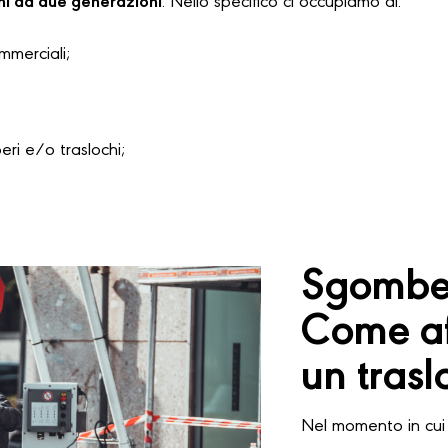
hi da due generazioni
. Nello specifico ci occupiamo di:
ommerciali;
i e/o traslochi;
Sgomber
Come af
un trasl
Nel momento in cui 