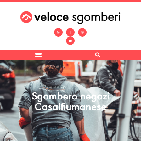
Sgombero negozi
Casalfiumanese