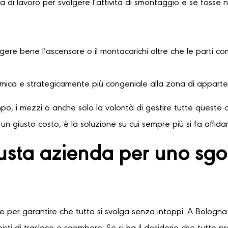
 di lavoro per svolgere l’attività di smontaggio e se fosse 
ere bene l’ascensore o il montacarichi oltre che le parti comu
omica e strategicamente più congeniale alla zona di apparte
o, i mezzi o anche solo la volontà di gestire tutte queste o
n giusto costo, è la soluzione su cui sempre più si fa affid
iusta azienda per uno s
le per garantire che tutto si svolga senza intoppi. A Bologna 