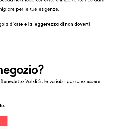
proceda nel modo corretto, è importante ricordarsi
migliore per le tue esigenze.
regola d’arte e la leggerezza di non doverti
negozio?
nedetto Val di S., le variabili possono essere
le.