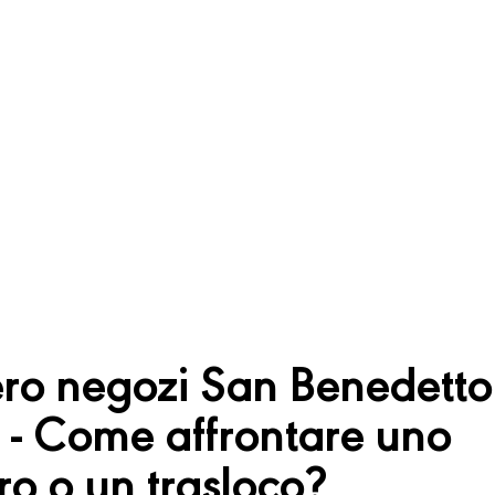
o negozi San Benedetto
. - Come affrontare uno
o o un trasloco?