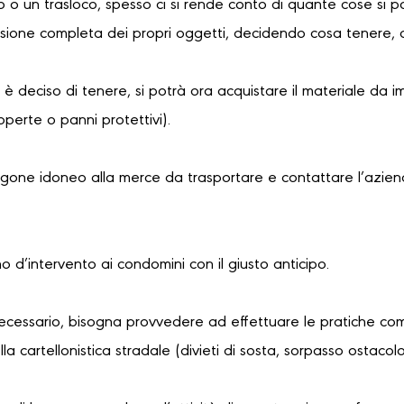
 o un trasloco, spesso ci si rende conto di quante cose si 
sione completa dei propri oggetti, decidendo cosa tenere, 
i è deciso di tenere, si potrà ora acquistare il materiale da i
coperte o panni protettivi).
urgone idoneo alla merce da trasportare e contattare l’azien
no d’intervento ai condomini con il giusto anticipo.
necessario, bisogna provvedere ad effettuare le pratiche com
a cartellonistica stradale (divieti di sosta, sorpasso ostaco