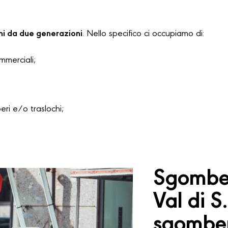
hi da due generazioni
. Nello specifico ci occupiamo di:
ommerciali;
i e/o traslochi;
Sgomber
Val di S
sgomber