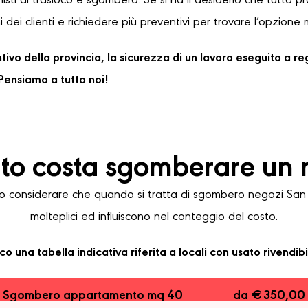
sti di trasloco e sgombero. Se si ha il desiderio che tutto 
 dei clienti e richiedere più preventivi per trovare l’opzione 
ventivo della provincia, la sicurezza di un lavoro eseguito a 
ensiamo a tutto noi!
o costa sgomberare un 
considerare che quando si tratta di sgombero negozi San Be
molteplici ed influiscono nel conteggio del costo.
co una tabella indicativa riferita a locali con usato rivendibi
Sgombero appartamento mq 40
da € 350,00