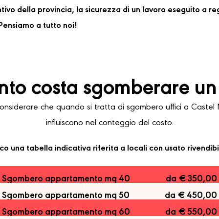
ventivo della provincia, la sicurezza di un lavoro eseguito a 
ensiamo a tutto noi!
to costa sgomberare un 
siderare che quando si tratta di sgombero uffici a Castel Ma
influiscono nel conteggio del costo.
co una tabella indicativa riferita a locali con usato rivendibi
Sgombero appartamento mq 40
da € 350,00
Sgombero appartamento mq 50
da € 450,00
Sgombero appartamento mq 60
da € 550,00