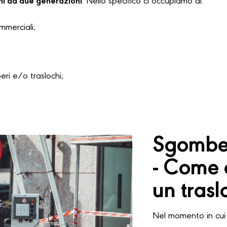
hi da due generazioni
. Nello specifico ci occupiamo di:
ommerciali;
i e/o traslochi;
Sgomber
- Come 
un trasl
Nel momento in cui 