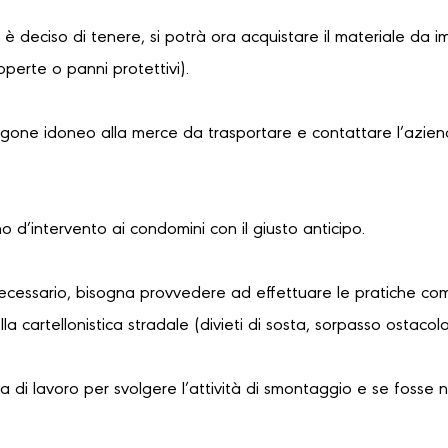
i è deciso di tenere, si potrà ora acquistare il materiale da i
coperte o panni protettivi).
urgone idoneo alla merce da trasportare e contattare l’azien
no d’intervento ai condomini con il giusto anticipo.
necessario, bisogna provvedere ad effettuare le pratiche com
a cartellonistica stradale (divieti di sosta, sorpasso ostaco
 di lavoro per svolgere l’attività di smontaggio e se fosse 