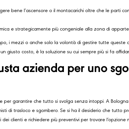
ere bene l’ascensore o il montacarichi oltre che le parti comu
omica e strategicamente più congeniale alla zona di apparte
o, i mezzi o anche solo la volontà di gestire tutte queste o
n giusto costo, è la soluzione su cui sempre più si fa affid
usta azienda per uno sgo
le per garantire che tutto si svolga senza intoppi. A Bologna 
sti di trasloco e sgombero. Se si ha il desiderio che tutto 
 dei clienti e richiedere più preventivi per trovare l’opzione 