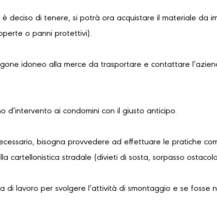
i è deciso di tenere, si potrà ora acquistare il materiale da i
coperte o panni protettivi).
urgone idoneo alla merce da trasportare e contattare l’azien
no d’intervento ai condomini con il giusto anticipo.
necessario, bisogna provvedere ad effettuare le pratiche com
a cartellonistica stradale (divieti di sosta, sorpasso ostaco
 di lavoro per svolgere l’attività di smontaggio e se fosse 