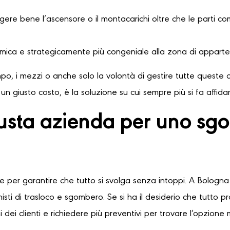
ere bene l’ascensore o il montacarichi oltre che le parti comu
omica e strategicamente più congeniale alla zona di apparte
o, i mezzi o anche solo la volontà di gestire tutte queste o
n giusto costo, è la soluzione su cui sempre più si fa affid
usta azienda per uno sgo
le per garantire che tutto si svolga senza intoppi. A Bologna 
sti di trasloco e sgombero. Se si ha il desiderio che tutto 
 dei clienti e richiedere più preventivi per trovare l’opzione 