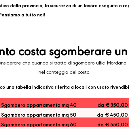
ventivo della provincia, la sicurezza di un lavoro eseguito a 
ensiamo a tutto noi!
to costa sgomberare un 
iderare che quando si tratta di sgombero uffici Mordano, le 
nel conteggio del costo.
co una tabella indicativa riferita a locali con usato rivendibi
Sgombero appartamento mq 40
da € 350,00
Sgombero appartamento mq 50
da € 450,00
Sgombero appartamento mq 60
da € 550,00