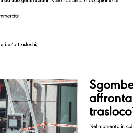
hi da due generazioni
. Nello specifico ci occupiamo di:
ommerciali;
i e/o traslochi;
Sgomber
affront
trasloco
Nel momento in cui 