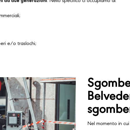
hi da due generazioni
. Nello specifico ci occupiamo di:
ommerciali;
i e/o traslochi;
Sgomber
Belvede
sgomber
Nel momento in cui 