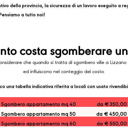
ventivo della provincia, la sicurezza di un lavoro eseguito a 
ensiamo a tutto noi!
to costa sgomberare una
iderare che quando si tratta di sgombero ville a Lizzano in
ed influiscono nel conteggio del costo.
co una tabella indicativa riferita a locali con usato rivendibi
Sgombero appartamento mq 40
da € 350,00
Sgombero appartamento mq 50
da € 450,00
Sgombero appartamento mq 60
da € 550,00