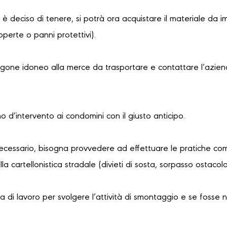
i è deciso di tenere, si potrà ora acquistare il materiale da i
coperte o panni protettivi).
urgone idoneo alla merce da trasportare e contattare l’azien
no d’intervento ai condomini con il giusto anticipo.
necessario, bisogna provvedere ad effettuare le pratiche com
a cartellonistica stradale (divieti di sosta, sorpasso ostaco
 di lavoro per svolgere l’attività di smontaggio e se fosse 