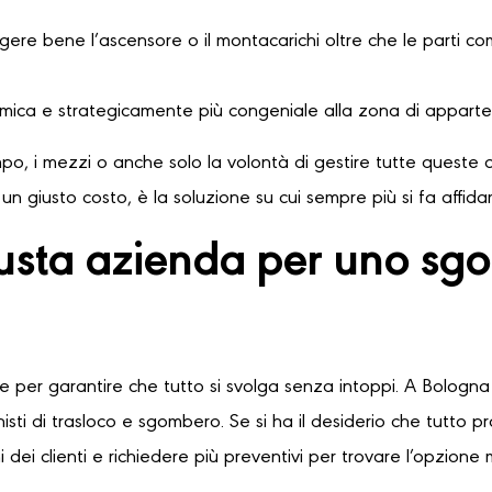
ere bene l’ascensore o il montacarichi oltre che le parti comu
omica e strategicamente più congeniale alla zona di apparte
o, i mezzi o anche solo la volontà di gestire tutte queste o
n giusto costo, è la soluzione su cui sempre più si fa affid
usta azienda per uno sgo
le per garantire che tutto si svolga senza intoppi. A Bologna 
sti di trasloco e sgombero. Se si ha il desiderio che tutto 
 dei clienti e richiedere più preventivi per trovare l’opzione 