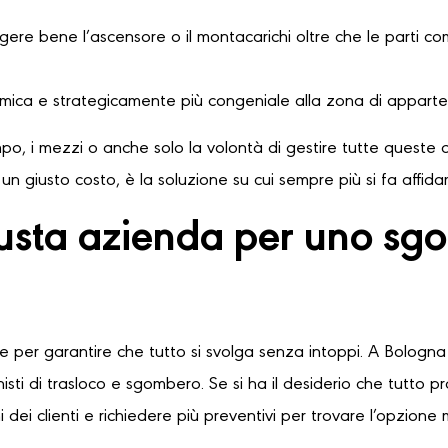
ere bene l’ascensore o il montacarichi oltre che le parti comu
omica e strategicamente più congeniale alla zona di apparte
o, i mezzi o anche solo la volontà di gestire tutte queste o
n giusto costo, è la soluzione su cui sempre più si fa affid
usta azienda per uno sgo
le per garantire che tutto si svolga senza intoppi. A Bologna 
sti di trasloco e sgombero. Se si ha il desiderio che tutto 
 dei clienti e richiedere più preventivi per trovare l’opzione 