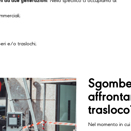
hi da due generazioni
. Nello specifico ci occupiamo di:
ommerciali;
i e/o traslochi;
Sgomber
affront
trasloco
Nel momento in cui 