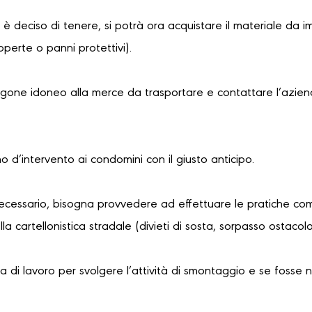
i è deciso di tenere, si potrà ora acquistare il materiale da i
coperte o panni protettivi).
urgone idoneo alla merce da trasportare e contattare l’azien
no d’intervento ai condomini con il giusto anticipo.
necessario, bisogna provvedere ad effettuare le pratiche com
a cartellonistica stradale (divieti di sosta, sorpasso ostaco
 di lavoro per svolgere l’attività di smontaggio e se fosse 