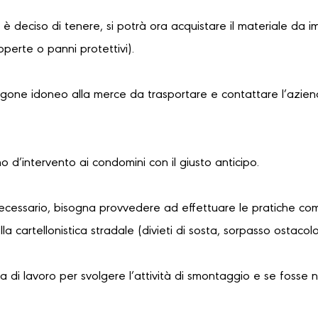
i è deciso di tenere, si potrà ora acquistare il materiale da i
coperte o panni protettivi).
urgone idoneo alla merce da trasportare e contattare l’azien
no d’intervento ai condomini con il giusto anticipo.
necessario, bisogna provvedere ad effettuare le pratiche com
a cartellonistica stradale (divieti di sosta, sorpasso ostaco
 di lavoro per svolgere l’attività di smontaggio e se fosse 