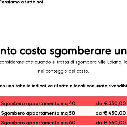
ensiamo a tutto noi!
to costa sgomberare una
siderare che quando si tratta di sgombero ville Loiano, le v
nel conteggio del costo.
co una tabella indicativa riferita a locali con usato rivendibi
Sgombero appartamento mq 40
da € 350,00
Sgombero appartamento mq 50
da € 450,00
Sgombero appartamento mq 60
da € 550,00