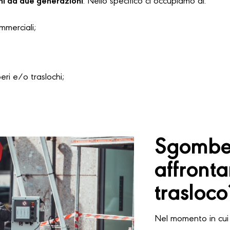
hi da due generazioni
. Nello specifico ci occupiamo di:
ommerciali;
i e/o traslochi;
Sgomber
affront
trasloco
Nel momento in cui 